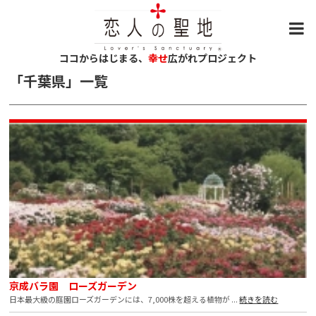
ココからはじまる、
幸せ
広がれプロジェクト
「
千葉県
」
一覧
京成バラ園 ローズガーデン
日本最大級の庭園ローズガーデンには、7,000株を超える植物が
...
続きを読む