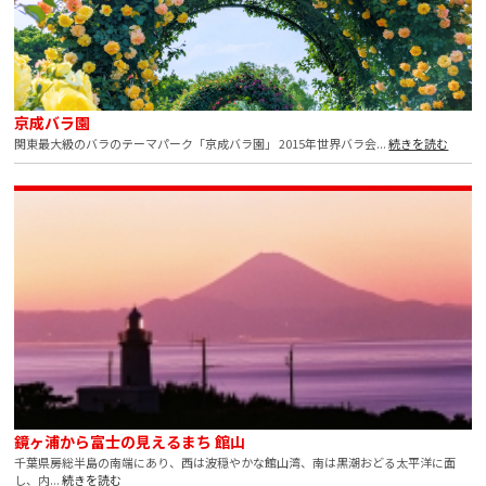
京成バラ園
関東最大級のバラのテーマパーク「京成バラ園」
2015年世界バラ会...
続きを読む
鏡ヶ浦から富士の見えるまち 館山
千葉県房総半島の南端にあり、西は波穏やかな館山湾、南は黒潮おどる太平洋に面
し、内...
続きを読む