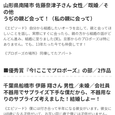
山形県南陽市 佐藤奈津子さん 女性／既婚／そ
の他
うぢの親ど会って！（私の親に会って）
《エピソード》 自分から結婚したいオーラを出して、親と会ってほ
しいことを話し、実際にすぐに会ったら、親の方から結婚の話がど
んどん進み、結婚に至りました(笑)。旦那からのプロポーズは特に
ありません。でも、13年たった今でも仲良しです！
《プロポーズの場所》 同棲してたアパート
■優秀賞『今!ここでプロポーズ』の部／2作品
千葉県船橋市 伊藤 翔さん 男性／未婚／会社員
不器用でサプライズ下手な僕だから、不器用な
りのサプライズ考えました！結婚しよー！
《エピソード》 僕には付き合って半年になる彼女がいます。彼女に
は8歳になる子供がいて、お互い同じ歳で僕には子供がいません。