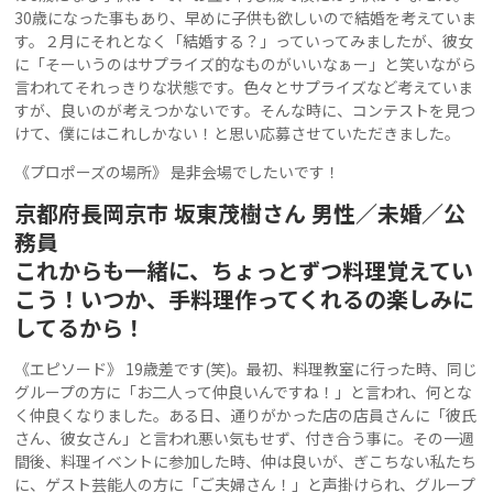
30歳になった事もあり、早めに子供も欲しいので結婚を考えていま
す。２月にそれとなく「結婚する？」っていってみましたが、彼女
に「そーいうのはサプライズ的なものがいいなぁー」と笑いながら
言われてそれっきりな状態です。色々とサプライズなど考えていま
すが、良いのが考えつかないです。そんな時に、コンテストを見つ
けて、僕にはこれしかない！と思い応募させていただきました。
《プロポーズの場所》 是非会場でしたいです！
京都府長岡京市 坂東茂樹さん 男性／未婚／公
務員
これからも一緒に、ちょっとずつ料理覚えてい
こう！いつか、手料理作ってくれるの楽しみに
してるから！
《エピソード》 19歳差です(笑)。最初、料理教室に行った時、同じ
グループの方に「お二人って仲良いんですね！」と言われ、何とな
く仲良くなりました。ある日、通りがかった店の店員さんに「彼氏
さん、彼女さん」と言われ悪い気もせず、付き合う事に。その一週
間後、料理イベントに参加した時、仲は良いが、ぎこちない私たち
に、ゲスト芸能人の方に「ご夫婦さん！」と声掛けられ、グループ