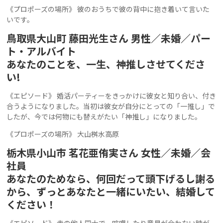
《プロポーズの場所》 彼のおうちで彼の背中に抱き着いて言いた
いです。
鳥取県大山町 藤田光生さん 男性／未婚／パー
ト・アルバイト
あなたのことを、一生、神推しさせてくださ
い!
《エピソード》 婚活パーティーをきっかけに彼女と知り合い、付き
合うようになりました。当初は彼女が自分にとっての「一推し」で
したが、今では何物にも替えがたい「神推し」になりました。
《プロポーズの場所》 大山桝水高原
栃木県小山市 茗花亜侑実さん 女性／未婚／会
社員
あなたのためなら、何回だって頭下げるし謝る
から、ずっとあなたと一緒にいたい、結婚して
ください！
《エピソード》 赤の他人同士で、喧嘩したり意見が合わない時が