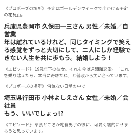
《プロポーズの場所》 予定はゴールデンウイークで出かける予定
の花見山。
兵庫県豊岡市 久保田一三さん 男性／未婚／自
営業
年は離れているけれど、同じタイミングで笑え
る感覚をずっと大切にして、二人にしか経験で
きない人生を共に歩もう。結婚しよう！
《エピソード》 19歳年下の彼女。それも今は遠距離恋愛。「これ
を乗り越えたら、本当に奇跡だね」と普段から笑い合っています。
《プロポーズの場所》 何気ない日常の中で
埼玉県行田市 小林よしえさん 女性／未婚／会
社員
もう、いいでしょっ!?
《エピソード》 草食どころか絶食男子の彼に、可愛く端的にせま
ろうと思っています。