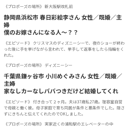
《プロポーズの場所》 新大阪駅改札前
静岡県浜松市 春日彩絵李さん 女性／既婚／主
婦
僕のお嫁さんになる人〜？？
《エピソード》 クリスマスのディズニーシーで、夜のショーが終わ
った後に手を挙げながら言われて、挙手して返事をしたら指輪をく
れた。
《プロポーズの場所》 ディズニーシー
千葉県鎌ヶ谷市 小川めぐみさん 女性／既婚／
主婦
家なしカーなしババつきだけど結婚してくれ
《エピソード》 付き合って２ヶ月。夫は37歳私27歳。理容室自営
で母親と働く彼。母子家庭で育ち同居が条件と悪条件でした。隠さ
ずにきちんと伝えてくれたのでOKしました。
《プロポーズの場所》 実家近くの浦和駅のエレベーターの中