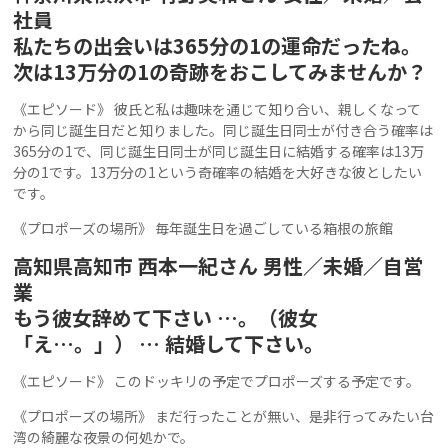
社員
私たちの出会いは365分の1の運命だったね。
次は13万分の1の奇跡をおこしてみませんか？
《エピソード》 彼氏と私は趣味を通じて知り合い、親しくなって
から同じ誕生日だと知りました。同じ誕生日同士が付き合う確率は
365分の1で、同じ誕生日同士が同じ誕生日に結婚する確率は13万
分の1です。13万分の1という奇確率の結婚を大好きな彼としたい
です。
《プロポーズの場所》 毎年誕生日を過ごしている箱根の旅館
高知県高知市 西本一紀さん 男性／未婚／自営
業
もう彼女辞めて下さい …。（彼女
「え…。」） … 結婚して下さい。
《エピソード》 このドッキリの予定でプロポーズする予定です。
《プロポーズの場所》 まだ行ったことが無い、是非行ってみたい台
湾の綺麗な夜景の何処かで。