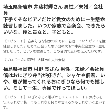
埼玉県新座市 井藤将輝さん 男性／未婚／会社
員
下手くそなピアノだけど貴女のために一生懸命
練習しました。いつか家族で音楽会、できたら
いいな。僕と貴女と、子どもと。
《エピソード》 音楽好きな彼女のために、昔習っていたピアノを猛
練習しました。初めて出会った思い出の大阪市中央公会堂の一室を
貸し切って、ピアノを披露して、この台詞で思いを伝えたいです。
《プロポーズの場所》 大阪市中央公会堂
福島県福島市 村野 亮さん 男性／未婚／会社員
僕はおにぎり弁当が好きだ。シャケや佃煮、い
や、君が握ってくれるおにぎりなら何でも嬉し
い。そして一生、専属で作ってほしい。
《エピソード》 いざとなると恥ずかしくてストレートに気持ちを
伝えられない私、でもこれなら何とか言えるかもしれないと思いま
す。