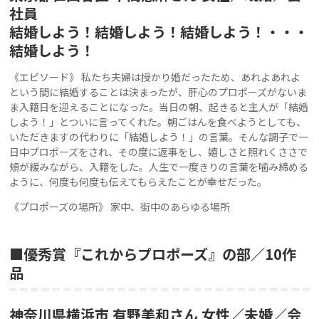
社員
結婚しよう！結婚しよう！結婚しよう！・・・
結婚しよう！
《エピソード》 私たち夫婦は授かり婚だったため、あれよあれよ
という間に結婚することは決まったが、肝心のプロポーズがないま
ま入籍日を迎えることになった。当日の朝、起きると主人が「結婚
しよう！」とついに言ってくれた。朝ごはんを食べようとしても、
いただきますの代わりに「結婚しよう！」の言葉。そんな調子で一
日中プロポーズをされ、その度に返事をし、嬉しさと照れくささで
頬が緩みながら、入籍をした。人生で一度きりの言葉を噛み締める
ように、何度も何度も伝えてもらえたことが幸せだった。
《プロポーズの場所》 家中、街中のあらゆる場所
■優秀賞『これからプロポーズ』の部／10作
品
神奈川県横浜市 有野美和さん 女性／未婚／会