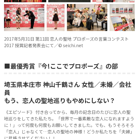
2017年5月31日 第11回 恋人の聖地 プロポーズの言葉コンテスト
2017 授賞記者発表会にて／© seichi.net
■最優秀賞『今!ここでプロポーズ』の部
埼玉県本庄市 神山千鶴さん 女性／未婚／会社
員
もう、恋人の聖地巡りもやめにしない？
《エピソード》 付き合ってから、毎月の記念日のたびに恋人の聖
地巡りをしてきた私たち。「世界で一番素敵な恋人になれますよう
に！」って何度も何度もお願いしてきました。でも、もうそろそろ
「恋人」じゃなくて…恋人の聖地の神様！どうか私たちを「夫婦」
に昇格させてください！！