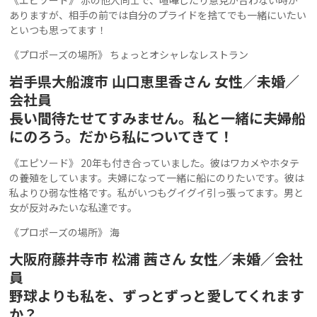
ありますが、相手の前では自分のプライドを捨てでも一緒にいたい
といつも思ってます！
《プロポーズの場所》 ちょっとオシャレなレストラン
岩手県大船渡市 山口恵里香さん 女性／未婚／
会社員
長い間待たせてすみません。私と一緒に夫婦船
にのろう。だから私についてきて！
《エピソード》 20年も付き合っていました。彼はワカメやホタテ
の養殖をしています。夫婦になって一緒に船にのりたいです。彼は
私よりひ弱な性格です。私がいつもグイグイ引っ張ってます。男と
女が反対みたいな私達です。
《プロポーズの場所》 海
大阪府藤井寺市 松浦 茜さん 女性／未婚／会社
員
野球よりも私を、ずっとずっと愛してくれます
か？