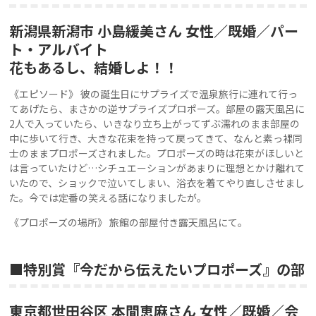
新潟県新潟市 小島緩美さん 女性／既婚／パー
ト・アルバイト
花もあるし、結婚しよ！！
《エピソード》 彼の誕生日にサプライズで温泉旅行に連れて行っ
てあげたら、まさかの逆サプライズプロポーズ。部屋の露天風呂に
2人で入っていたら、いきなり立ち上がってずぶ濡れのまま部屋の
中に歩いて行き、大きな花束を持って戻ってきて、なんと素っ裸同
士のままプロポーズされました。プロポーズの時は花束がほしいと
は言っていたけど…シチュエーションがあまりに理想とかけ離れて
いたので、ショックで泣いてしまい、浴衣を着てやり直しさせまし
た。今では定番の笑える話になりましたが。
《プロポーズの場所》 旅館の部屋付き露天風呂にて。
■特別賞『今だから伝えたいプロポーズ』の部
東京都世田谷区 本間恵麻さん 女性／既婚／会