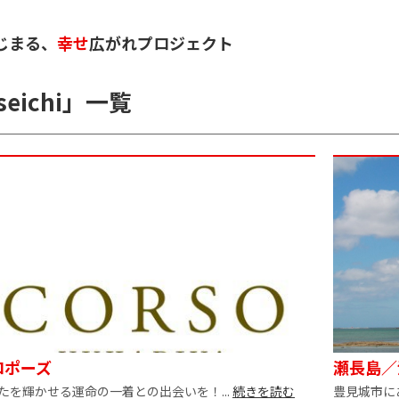
じまる、
幸せ
広がれプロジェクト
seichi
」
一覧
ロポーズ
瀬長島／
たを輝かせる運命の一着との出会いを！...
続きを読む
豊見城市に