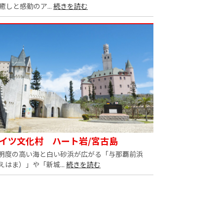
癒しと感動のア...
続きを読む
イツ文化村 ハート岩/宮古島
明度の高い海と白い砂浜が広がる「与那覇前浜
はま）」や「新城...
続きを読む