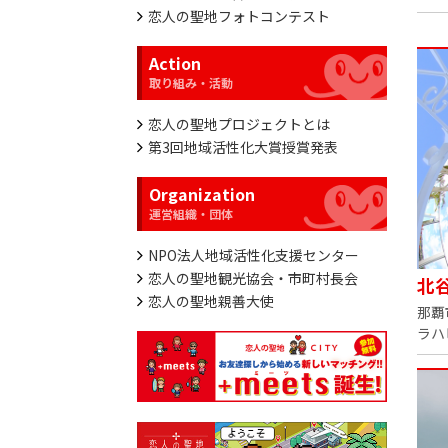
恋人の聖地フォトコンテスト
Action
恋人の聖地プロジェクトとは
第3回地域活性化大賞授賞発表
Organization
NPO法人地域活性化支援センター
恋人の聖地観光協会・市町村長会
北
恋人の聖地親善大使
那覇
ラハ