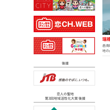
瑞
邑南
地の
後援
恋人の聖地
第3回地域活性化大賞 後援