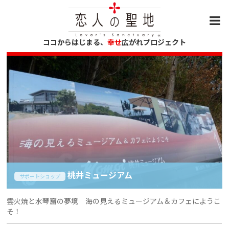
ココからはじまる、
幸せ
広がれプロジェクト
桃井ミュージアム
サポートショップ
雲火焼と水琴窟の夢境 海の見えるミュージアム＆カフェにようこ
そ！