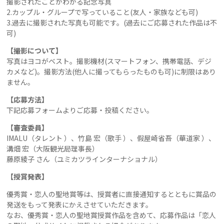
撮影されたことがわかる記念写真
2.カップル・グループで写っていること(友人・家族なども可)
3.過去に撮影された写真も可能です。(過去にご応募された作品は不
可)
【撮影について】
写真はヨコがベスト。撮影機材(スマートフォン、携帯電話、デジ
カメなど)。撮影方法(他人に撮ってもらったものも可)に制限はあり
ません。
【応募方法】
下記応募フォームよりご応募・投稿ください。
【審査委員】
IMALU（タレント ）、竹島 宏（歌手 ）、假屋崎省吾（華道家 ）、
溝畑 宏（大阪観光局理事長）
藤原綾子 さん（ユミカツラインターナショナル）
【授賞発表】
優秀賞・恋人の聖地賞等は、授賞者に直接通知するとともに賞品の
発送をもって発表にかえさせていただきます。
なお、優秀賞・恋人の聖地賞授賞作品を含めて、応募作品は「恋人