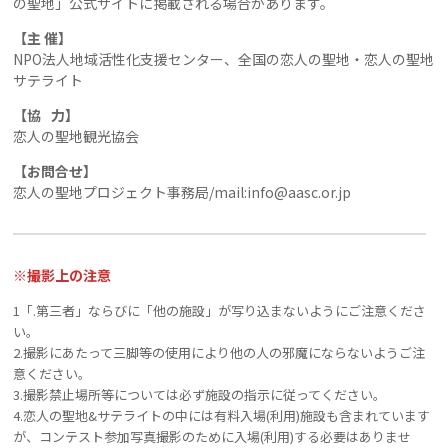
の聖地」公式サイトに掲載される場合があります。
【主 催】
NPO法人地域活性化支援センター、全国の恋人の聖地・恋人の聖地
サテライト
【協 力】
恋人の聖地観光協会
【お問合せ】
恋人の聖地プロジェクト事務局/mail:info@aasc.or.jp
※撮影上の注意
1「.第三者」ならびに「他の施設」が写り込まないようにご注意くださ
い。
2.撮影にあたって三脚等の使用により他の人の邪魔にならないようご注
意ください。
3.撮影禁止場所等については必ず施設の指示に従ってください。
4.恋人の聖地&サテライトの中には有料入場(利用)施設も含まれています
が、コンテスト参加写真撮影のために入場(利用)する必要はありませ