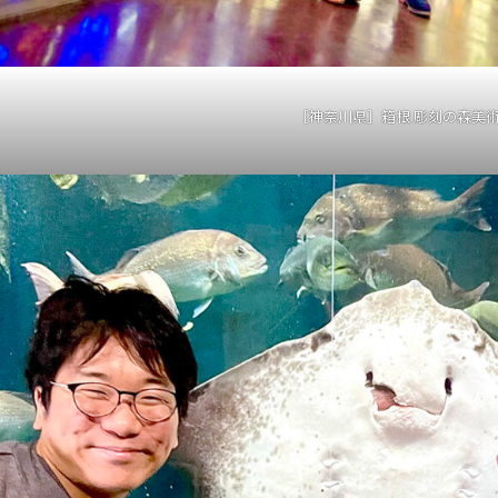
［神奈川県］箱根 彫刻の森美