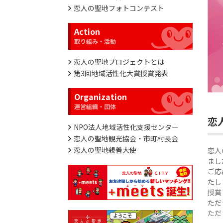
恋人の聖地フォトコンテスト
Action
恋人の聖地プロジェクトとは
第3回地域活性化大賞授賞発表
Organization
恋
NPO法人地域活性化支援センター
恋人の聖地観光協会・市町村長会
恋人の聖地親善大使
恋人
まし
ご応
たし
授賞
ただ
ただ