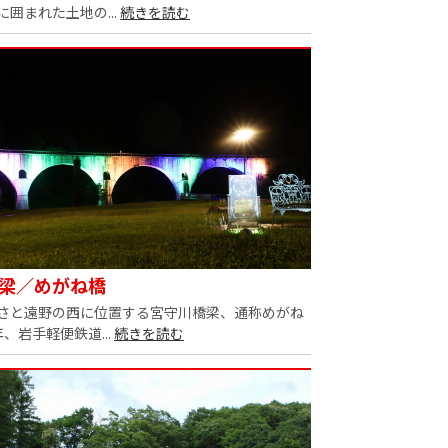
囲まれた土地の...
続きを読む
梁／めがね橋
さと遠野の西に位置する宮守川橋梁、通称めがね
、岩手軽便鉄道...
続きを読む