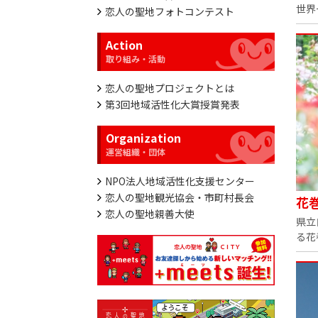
世界
恋人の聖地フォトコンテスト
Action
恋人の聖地プロジェクトとは
第3回地域活性化大賞授賞発表
Organization
NPO法人地域活性化支援センター
恋人の聖地観光協会・市町村長会
花
恋人の聖地親善大使
県立
る花