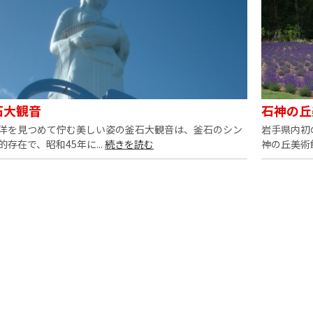
石大観音
石神の丘
洋を見つめて佇む美しい姿の釜石大観音は、釜石のシン
岩手県内初
的存在で、昭和45年に...
続きを読む
神の丘美術館」