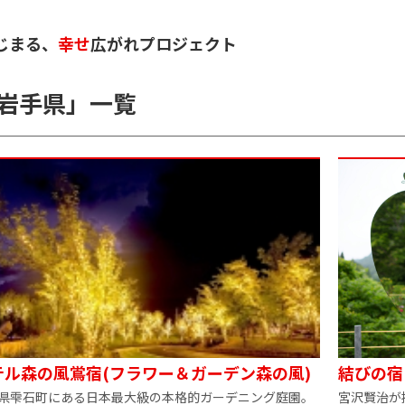
じまる、
幸せ
広がれプロジェクト
岩手県
」
一覧
テル森の風鴬宿(フラワー＆ガーデン森の風)
結びの宿
県雫石町にある日本最大級の本格的ガーデニング庭園。
宮沢賢治が