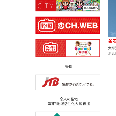
釜
太平
ボル
後援
恋人の聖地
第3回地域活性化大賞 後援