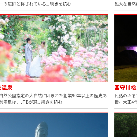
一の庭師と称されている...
続きを読む
雄大な自然に
巻温泉
宮守川橋
自然公園指定の大自然に囲まれた創業90年以上の歴史あ
民話のふる
巻温泉は、JTBが選...
続きを読む
橋。大正4年