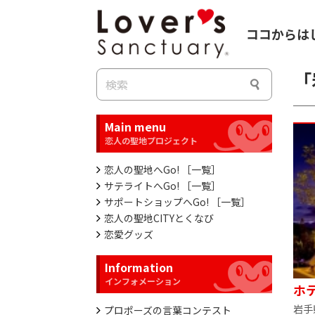
ココからは
「
Main menu
恋人の聖地へGo! ［一覧］
サテライトへGo! ［一覧］
サポートショップへGo! ［一覧］
恋人の聖地CITYとくなび
恋愛グッズ
Information
ホ
岩手
プロポーズの言葉コンテスト