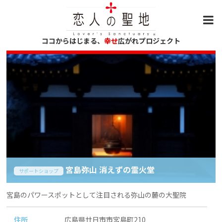
ココからはじまる、
幸せ
広がれプロジェクト
宮島弥山 消えずの霊火堂
サポートショップ
宮島のパワースポットとして注目される弥山の麓の大聖院
住所
広島県廿日市市宮島町210