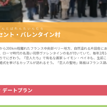
せんとばれんたいんむら
セント・バレンタイン村
から200km程離れたフランス中央部ベリー地方、自然溢れる片田舎にあ
、ローマ時代の名高い司祭ヴァレンタインの名が付いていて、毎年2月1
りでにぎわう。『恋人たち』で有名な画家 レイモン・ペイネも、生前
婚式を挙げるカップルが訪れるそう。「恋人の聖地」銘板はフランス語
デートプラン