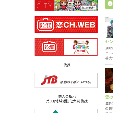
セ
20
ニー
善大
後援
愛
恋人の聖地
第3回地域活性化大賞 後援
海外
の親