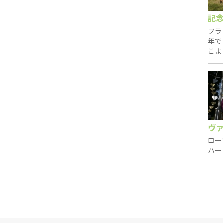
記
フラ
年で
こよ
ヴ
ロー
ハー