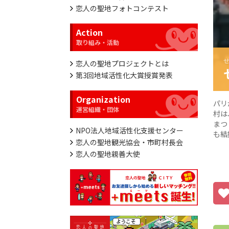
恋人の聖地フォトコンテスト
Action
恋人の聖地プロジェクトとは
第3回地域活性化大賞授賞発表
Organization
パリ
村は
まつ
NPO法人地域活性化支援センター
も結
恋人の聖地観光協会・市町村長会
恋人の聖地親善大使