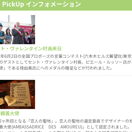
PickUp インフォメーション
ント・ヴァレンタイン村長来日
09年6月2日の全国プロポーズの言葉コンテスト(六本木ヒルズ展望台/東
のゲストとしてセント・ヴァレンタイン村長、ピエール・ルッソー氏が
使」である桂由美氏にへのメダルの贈呈などが行われました。
の親善大使
2ヶ所目となる「恋人の聖地」。恋人の聖地の選定委員でデザイナーの
善大使(AMBASSADRICE DES AMOUREU)」として認定されま