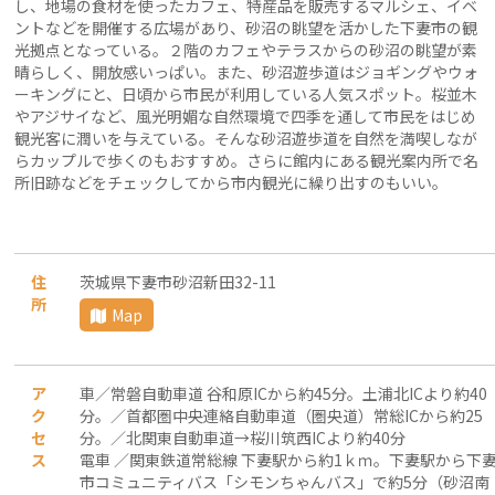
し、地場の食材を使ったカフェ、特産品を販売するマルシェ、イベ
ントなどを開催する広場があり、砂沼の眺望を活かした下妻市の観
光拠点となっている。２階のカフェやテラスからの砂沼の眺望が素
晴らしく、開放感いっぱい。また、砂沼遊歩道はジョギングやウォ
ーキングにと、日頃から市民が利用している人気スポット。桜並木
やアジサイなど、風光明媚な自然環境で四季を通して市民をはじめ
観光客に潤いを与えている。そんな砂沼遊歩道を自然を満喫しなが
らカップルで歩くのもおすすめ。さらに館内にある観光案内所で名
所旧跡などをチェックしてから市内観光に繰り出すのもいい。
住
茨城県下妻市砂沼新田32-11
所
Map
ア
車／常磐自動車道 谷和原ICから約45分。土浦北ICより約40
ク
分。／首都圏中央連絡自動車道（圏央道）常総ICから約25
セ
分。／北関東自動車道→桜川筑西ICより約40分
ス
電車 ／関東鉄道常総線 下妻駅から約1ｋｍ。下妻駅から下
市コミュニティバス「シモンちゃんバス」で約5分（砂沼南