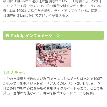
砂沼には約６kmの遊歩道が整備されていて、１時間ぐらいのウォ
ーキングで１周できるので、沼の景色を眺めながら歩いてみては。
春には約1000本の桜が咲き誇り、ライトアップもされる。初夏に
は西岸約３kmにかけてアジサイが咲き揃う。
PickUp インフォメーション
しもんチャリ
１台の自転車を複数の人が利用できるしもんチャリはあとで100円
が返ってくるデポジット式。「さん歩の駅 サン・SUNさぬま」を
はじめ町中を中心に６か所の専用サイクルポートがあり、どこでも
貸出・返却が可能なので、町中を散策するのにとっても便利。