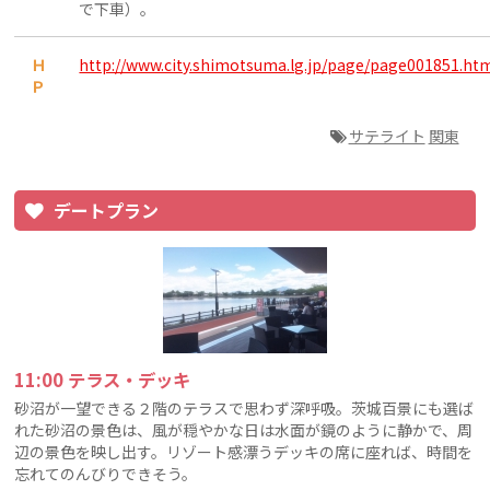
で下車）。
Ｈ
http://www.city.shimotsuma.lg.jp/page/page001851.ht
Ｐ
サテライト
関東
デートプラン
11:00 テラス・デッキ
砂沼が一望できる２階のテラスで思わず深呼吸。茨城百景にも選ば
れた砂沼の景色は、風が穏やかな日は水面が鏡のように静かで、周
辺の景色を映し出す。リゾート感漂うデッキの席に座れば、時間を
忘れてのんびりできそう。