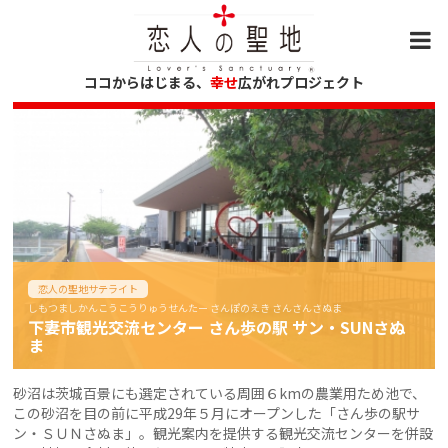
ココからはじまる、
幸せ
広がれプロジェクト
恋人の聖地サテライト
しもつましかんこうこうりゅうせんたー さんぽのえき さんさんさぬま
下妻市観光交流センター さん歩の駅 サン・SUNさぬ
ま
砂沼は茨城百景にも選定されている周囲６kmの農業用ため池で、
この砂沼を目の前に平成29年５月にオープンした「さん歩の駅サ
ン・ＳＵＮさぬま」。観光案内を提供する観光交流センターを併設