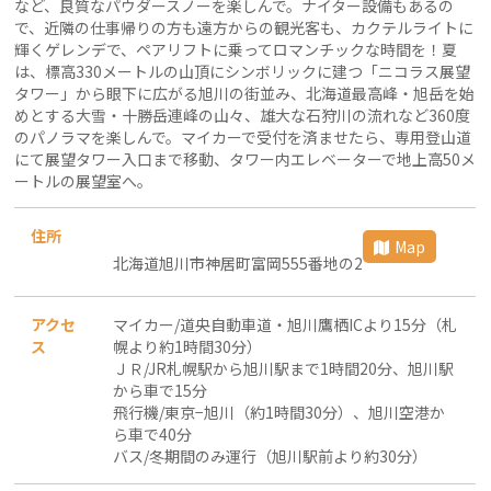
など、良質なパウダースノーを楽しんで。ナイター設備もあるの
で、近隣の仕事帰りの方も遠方からの観光客も、カクテルライトに
輝くゲレンデで、ペアリフトに乗ってロマンチックな時間を！夏
は、標高330メートルの山頂にシンボリックに建つ「ニコラス展望
タワー」から眼下に広がる旭川の街並み、北海道最高峰・旭岳を始
めとする大雪・十勝岳連峰の山々、雄大な石狩川の流れなど360度
のパノラマを楽しんで。マイカーで受付を済ませたら、専用登山道
にて展望タワー入口まで移動、タワー内エレベーターで地上高50メ
ートルの展望室へ。
住所
Map
北海道旭川市神居町富岡555番地の2
アクセ
マイカー/道央自動車道・旭川鷹栖ICより15分（札
ス
幌より約1時間30分）
ＪＲ/JR札幌駅から旭川駅まで1時間20分、旭川駅
から車で15分
飛行機/東京−旭川（約1時間30分）、旭川空港か
ら車で40分
バス/冬期間のみ運行（旭川駅前より約30分）