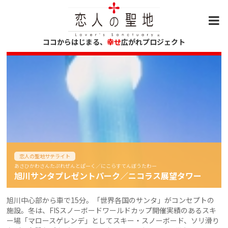
ココからはじまる、
幸せ
広がれプロジェクト
恋人の聖地サテライト
あさひかわさんたぷれぜんとぱーく／にこらすてんぼうたわー
旭川サンタプレゼントパーク／ニコラス展望タワー
旭川中心部から車で15分。「世界各国のサンタ」がコンセプトの
施設。冬は、FISスノーボードワールドカップ開催実績のあるスキ
ー場「マロースゲレンデ」としてスキー・スノーボード、ソリ滑り