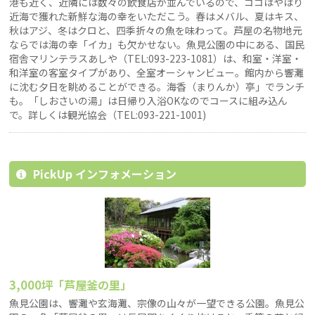
港も近く、近隣には数々の飲食店が並んでいるので、ココはやはり
近海で獲れた新鮮な海の幸をいただこう。春はメバル、夏はキス、
秋はアジ、冬はクロと、四季折々の魚を味わって。芦屋の名物地元
ならでは海の幸「イカ」も欠かせない。魚見公園の中にある、国民
宿舎マリンテラスあしや（TEL:093-223-1081）は、和室・洋室・
和洋室の客室タイプがあり、全室オーシャンビュー。館内から響灘
に沈む夕日を眺めることができる。海香（まりんか）亭」でランチ
も。「しおさいの湯」は日帰り入浴OKなのでコースに組み込ん
で。詳しくは観光協会（TEL:093-221-1001)
PickUp インフォメーション
3,000坪「芦屋釜の里」
魚見公園は、響灘や玄海灘、宗像の山々が一望できる公園。魚見公