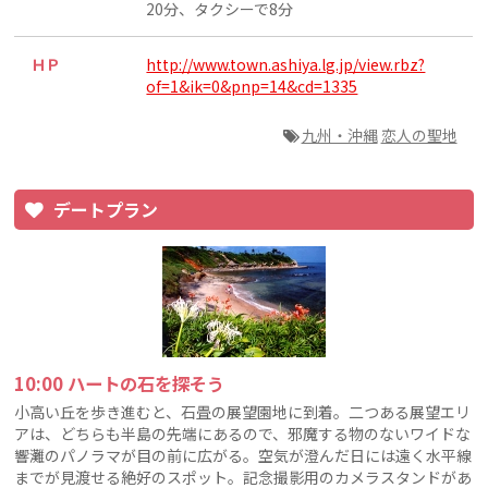
20分、タクシーで8分
ＨＰ
http://www.town.ashiya.lg.jp/view.rbz?
of=1&ik=0&pnp=14&cd=1335
九州・沖縄
恋人の聖地
デートプラン
10:00 ハートの石を探そう
小高い丘を歩き進むと、石畳の展望園地に到着。二つある展望エリ
アは、どちらも半島の先端にあるので、邪魔する物のないワイドな
響灘のパノラマが目の前に広がる。空気が澄んだ日には遠く水平線
までが見渡せる絶好のスポット。記念撮影用のカメラスタンドがあ