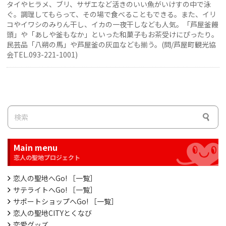
タイやヒラメ、ブリ、サザエなど活きのいい魚がいけすの中で泳
ぐ。調理してもらって、その場で食べることもできる。また、イリ
コやイワシのみりん干し、イカの一夜干しなども人気。「芦屋釜饅
頭」や「あしや釜もなか」といった和菓子もお茶受けにぴったり。
民芸品「八朔の馬」や芦屋釜の灰皿なども揃う。(問/芦屋町観光協
会TEL.093-221-1001)
Main menu
恋人の聖地へGo! ［一覧］
サテライトへGo! ［一覧］
サポートショップへGo! ［一覧］
恋人の聖地CITYとくなび
恋愛グッズ