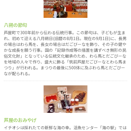
八朔の節句
芦屋町で300年前から伝わる伝統行事。この節句は、子どもが生ま
れ、初めて迎える八月朔日(旧暦の8月1日。現在の9月1日)に、長男
の場合はわら馬を、長女の場合はだごびーなを飾り、その子の健や
かな成長を願う行事。国の「記録作成等の措置を講ずべき無形の民
俗文化財」となっている伝統文化継承のため、わら馬とだごびーな
を地域の人々で作り、盛大に飾る「筑前芦屋だごびーなとわら馬ま
つり」が行われる。まつりの最後に500体に及ぶわら馬とだごびー
なが配られる。
芦屋のおみやげ
イチオシは採れたての新鮮な海の幸。活魚センター「海の駅」では