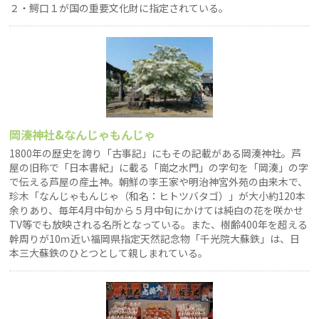
２・鰐口１が国の重要文化財に指定されている。
岡湊神社&なんじゃもんじゃ
1800年の歴史を誇り「古事記」にもその記載がある岡湊神社。芦
屋の旧称で「日本書紀」に載る「崗之水門」の字句を「岡湊」の字
で伝える芦屋の産土神。朝鮮の李王家や明治神宮外苑の由来木で、
珍木「なんじゃもんじゃ（和名：ヒトツバタゴ）」が大小約120本
余りあり、毎年4月中旬から５月中旬にかけては純白の花を咲かせ
TV等でも放映される名所となっている。また、樹齢400年を超える
幹周りが10ｍ近い福岡県指定天然記念物「千光院大蘇鉄」は、日
本三大蘇鉄のひとつとして親しまれている。