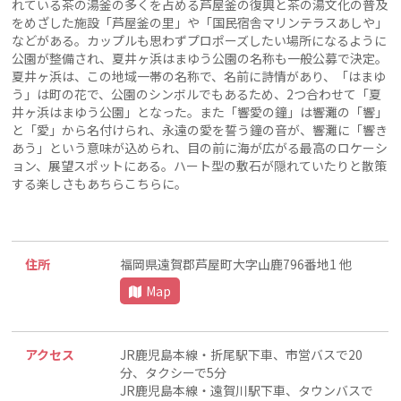
れている茶の湯釜の多くを占める芦屋釜の復興と茶の湯文化の普及
をめざした施設「芦屋釜の里」や「国民宿舎マリンテラスあしや」
などがある。カップルも思わずプロポーズしたい場所になるように
公園が整備され、夏井ヶ浜はまゆう公園の名称も一般公募で決定。
夏井ヶ浜は、この地域一帯の名称で、名前に詩情があり、「はまゆ
う」は町の花で、公園のシンボルでもあるため、2つ合わせて「夏
井ヶ浜はまゆう公園」となった。また「響愛の鐘」は響灘の「響」
と「愛」から名付けられ、永遠の愛を誓う鐘の音が、響灘に「響き
あう」という意味が込められ、目の前に海が広がる最高のロケーシ
ョン、展望スポットにある。ハート型の敷石が隠れていたりと散策
する楽しさもあちらこちらに。
住所
福岡県遠賀郡芦屋町大字山鹿796番地1 他
Map
アクセス
JR鹿児島本線・折尾駅下車、市営バスで20
分、タクシーで5分
JR鹿児島本線・遠賀川駅下車、タウンバスで