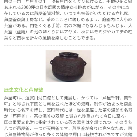
園の一角「芦屋釜の里」は長屋門をくぐり抜けると、季節の花と緑
あふれる3000坪の日本庭園の情緒ある眺めが広がる。その中に点
在しているのは芦屋釜資料館、いつでも抹茶がいただける立礼席、
芦屋釜復興工房など。茶のこころに親しめるよう、庭園内に大小の
茶室がある。門をくぐる手前、右のお庭にもなんじゃもんじゃ、大
茶室（蘆庵）の池のほとりにはアヤメ、秋にはモミジやカエデの紅
葉など四季を折々の風情を楽しむこともできる。
歴史文化と芦屋釜
芦屋町は、遠賀川河口港として発展し、かつては「芦屋千軒、関千
軒」と称され下関とも肩を並べたほどの港町。制作が始まった鎌倉
時代から名声を博し、室町時代には一世を風靡した茶の湯釜の名器
が「芦屋釜」。茶の湯釜の双璧 と賞され珍重されて今日に至る。
国の重要文化財に指定されている茶の湯釜は全部で九つ。そのうち
八つが芦屋釜、一つが天明釜です。芦屋釜が余りに高名なため、同
じ芦屋鋳物師が作った多くの梵鐘や鰐口は軽視されがちですが梵鐘