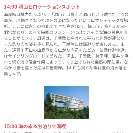
14:00 洞山とロケーションスポット
海岸線は魅力たっぷり。「洞山」は堂山と洞山という離れた二つの
島が、地続きとなって現在の姿になったというロマンティックな場
所。ここには永年の風化でできた高さ10ｍ、幅12ｍ、奥行30ｍの
洞穴があり、まるで映画のワンシーンに出てきそうな海の景色を見
ることができる。周辺は、千畳敷と呼ばれる平らな岩盤が連なり、
また釣り人の姿も多く見られ、干潮時には磯遊びが楽しめる。ま
た、遠賀川河口の山鹿側から広がり岸辺をたどる「波懸け遊歩道」
はサイクリングロードを兼ねた、洞山、千畳敷、狩尾岬、夏井ヶ浜
へと続く海の侵食作用によってつくり上げられた自然の彫刻道。な
みかけ橋を渡った先は芦屋海岸。1キロも続く砂浜は夏の海水浴を
楽しんで。
15:00 海の幸＆お泊りで満喫