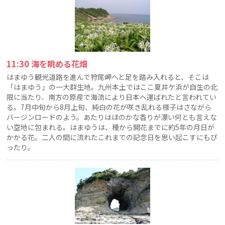
11:30 海を眺める花畑
はまゆう観光道路を進んで狩尾岬へと足を踏み入れると、そこは
「はまゆう」の一大群生地。九州本土ではここ夏井ケ浜が自生の北
限に当たり、南方の原産で海流により日本へ運ばれたと言われてい
る。7月中旬から8月上旬、純白の花が咲き乱れる様子はさながら
バージンロードのよう。あたりはほのかな香りが漂い何とも言えな
い空地に包まれる。はまゆうは、種から開花までに約5年の月日が
かかる花。二人の間に流れたこれまでの記念日を思い起こすにもぴ
ったり。