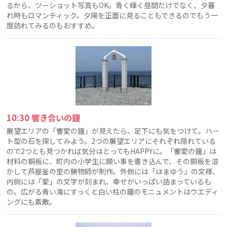
るから、ツーショット写真もOK。青く輝く昼間だけでなく、夕暮
れ時もロマンティック。夕陽を正面に見ることもできるのでもう一
度訪れてみるのもおすすめ。
10:30 響き合いの鐘
展望エリアの「響愛の鐘」が見えたら、足下にも気をつけて。ハー
ト型の石を探してみよう。2つの展望エリアにそれぞれ隠れている
ので2つとも見つかれば気分はとってもHAPPYに。「響愛の鐘」は
材料の銅板に、町内の小学生に願い事を書き込んで、その銅板を溶
かして芦屋釜の里の鋳物師が制作。外側には「はまゆう」の文様、
内側には「愛」の文字が刻まれ、幸せがいっぱい詰まっているも
の。広がる青い海にすっくと白い柱の鐘のモニュメントはウエディ
ングにも素敵。