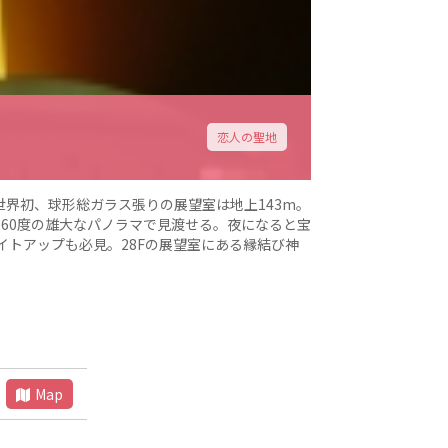
恋人の聖地
世界初、球形総ガラス張りの展望室は地上143m。
360度の雄大なパノラマで見渡せる。夜になると宝
トアップも必見。28Fの展望室にある縁結び神
Map