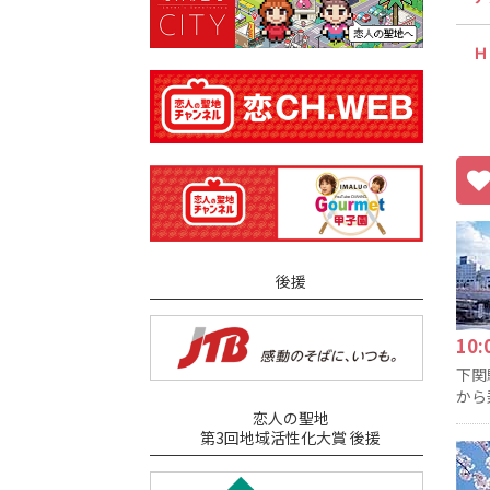
Ｈ
後援
10
下関
から
恋人の聖地
第3回地域活性化大賞 後援