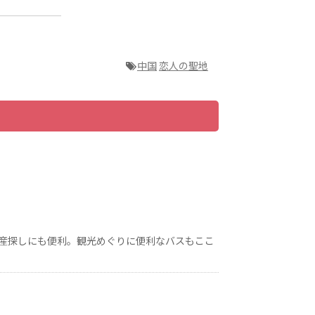
中国
恋人の聖地
産探しにも便利。観光めぐりに便利なバスもここ