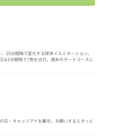
ー、15分間隔で変化する球体イルミネーション、
日は1分間隔で7色を点灯。週末のデートコースに
運の石・キャッツアイを展示。お願いするときっと