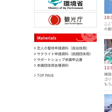
10
ここ
の屋
Materials
恋人の聖地申請資料（自治体用）
サテライト申請資料（民間団体用）
サポートショップ参画申込書
参画団体用各種資料
12
韓国
TOP PAGE
ゴリ
もう