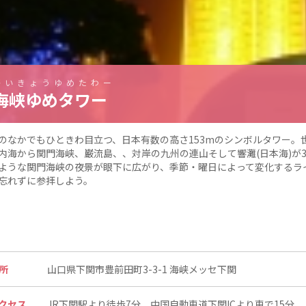
かいきょうゆめたわー
海峡ゆめタワー
のなかでもひときわ目立つ、日本有数の高さ153mのシンボルタワー。
内海から関門海峡、巌流島、、対岸の九州の連山そして響灘(日本海)が
ような関門海峡の夜景が眼下に広がり、季節・曜日によって変化するライ
忘れずに参拝しよう。
所
山口県下関市豊前田町3-3-1 海峡メッセ下関
クセス
JR下関駅より徒歩7分、中国自動車道下関ICより車で15分