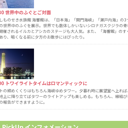
:30 世界中のふぐとご対面
しものせき水族館 海響館は、「日本海」「関門海峡」「瀬戸内海」の3
の世界中のふぐを展示。世界でも数体しかいないシロナガスクジラの骨
開催されるイルカとアシカのステージも大人気。また、「海響館」のす
あり、暗くなる前に夕方のお散歩にはぴったり。
:00 トワイライトタイムはロマンティックに
トの締めくくりはもちろん海峡ゆめタワー。夕暮れ時に展望室へ上れば
地上に降り立てばタワーのライトアップも楽しめる。もちろん、縁結び
の報告ができますように。
PickUp インフォメーション