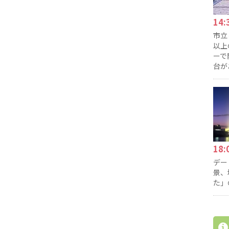
14
市立
以上
ーで
台が
18
デー
景、
た」