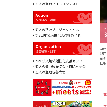
恋人の聖地フォトコンテスト
Action
恋人の聖地プロジェクトとは
第3回地域活性化大賞授賞発表
Organization
関門
瀬戸
石の
NPO法人地域活性化支援センター
社も
恋人の聖地観光協会・市町村長会
恋人の聖地親善大使
住
ア