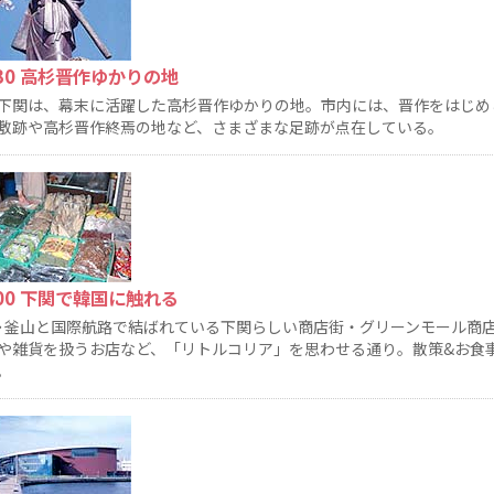
:30 高杉晋作ゆかりの地
下関は、幕末に活躍した高杉晋作ゆかりの地。市内には、晋作をはじめ
敷跡や高杉晋作終焉の地など、さまざまな足跡が点在している。
:00 下関で韓国に触れる
･釜山と国際航路で結ばれている下関らしい商店街・グリーンモール商
や雑貨を扱うお店など、「リトルコリア」を思わせる通り。散策&お食
。