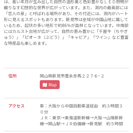
は、長い年月が生み出した自然の造形美と色彩豊かなＬＥＤ照明が
織りなす幻想的な世界が広がっています。また、洞内の最奥部には
「恋人の泉」と呼ばれる場所があり、その付近には、洞内がハート
形に見えるスポットもあります。新見市は全域が中国山地に属して
いるため、起伏の多い地形で約86％が森林となっています。中南部
にはカルスト台地が広がって、自然の恵み豊かに「千屋牛（ちやぎ
ゅう）」「ピオーネ（ぶどう）」「キャビア」「ワイン」など豊富
な特産品も楽しめます。
住所
岡山県新見市豊永赤馬２２７６−２
Map
アクセス
車：大阪から中国自動車道経由 約３時間３
０分
ＪＲ：東京→東海道新幹線→大阪→山陽新幹
線→岡山駅→ＪＲ伯備線→新見駅 約５時間