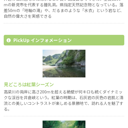
ｍの新見市を代表する鍾乳洞。県指定天然記念物となっている。落
差50ｍの「地軸の滝」や、だるまのような「水衣」という岩など、
自然の偉大さを実感できる
PickUp インフォメーション
見どころは紅葉シーズン
高梁川の両岸に高さ200ｍを超える絶壁が何キロも続くダイナミッ
クな渓谷を井倉峡という。紅葉の時期は、石灰岩の灰色の岩肌と清
流との美しいコントラストが楽しめる景勝地で、訪れる人を魅了す
る。