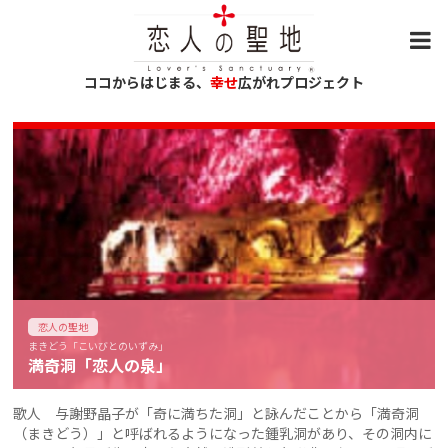
ココからはじまる、
幸せ
広がれプロジェクト
恋人の聖地
まきどう「こいびとのいずみ」
満奇洞「恋人の泉」
歌人 与謝野晶子が「奇に満ちた洞」と詠んだことから「満奇洞
（まきどう）」と呼ばれるようになった鍾乳洞があり、その洞内に