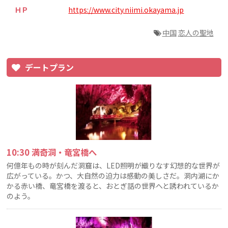
ＨＰ
https://www.city.niimi.okayama.jp
中国
恋人の聖地
デートプラン
10:30 満奇洞・竜宮橋へ
何億年もの時が刻んだ洞窟は、LED照明が織りなす幻想的な世界が
広がっている。かつ、大自然の迫力は感動の美しさだ。洞内湖にか
かる赤い橋、竜宮橋を渡ると、おとぎ話の世界へと誘われているか
のよう。