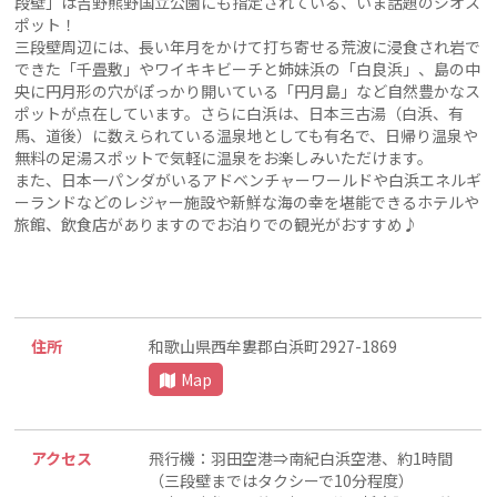
段壁」は吉野熊野国立公園にも指定されている、いま話題のジオス
ポット！
三段壁周辺には、長い年月をかけて打ち寄せる荒波に浸食され岩で
できた「千畳敷」やワイキキビーチと姉妹浜の「白良浜」、島の中
央に円月形の穴がぽっかり開いている「円月島」など自然豊かなス
ポットが点在しています。さらに白浜は、日本三古湯（白浜、有
馬、道後）に数えられている温泉地としても有名で、日帰り温泉や
無料の足湯スポットで気軽に温泉をお楽しみいただけます。
また、日本一パンダがいるアドベンチャーワールドや白浜エネルギ
ーランドなどのレジャー施設や新鮮な海の幸を堪能できるホテルや
旅館、飲食店がありますのでお泊りでの観光がおすすめ♪
住所
和歌山県西牟婁郡白浜町2927-1869
Map
アクセス
飛行機：羽田空港⇒南紀白浜空港、約1時間
（三段壁まではタクシーで10分程度）