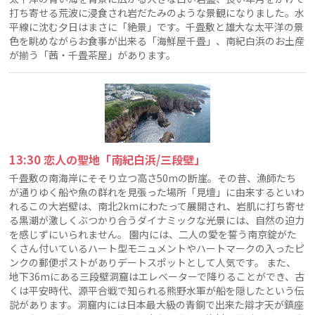
打ち寄せる荒波に浸食され岩だたみのような景観になりました。水
平線に沈む夕日はまさに「絶景」です。千畳敷と雄大な太平洋の景
色を眺めながらお食事が出来る「海鮮屋千畳」、南紀白浜のお土産
が揃う「茜・千畳茶屋」があります。
13:30 恋人の聖地「南紀白浜/三段壁」
千畳敷の南海岸にそそり立つ高さ50mの断崖。その昔、漁師たち
が通りゆく船や魚の群れを見張った場所「見壇」に由来するといわ
れるこの大岩壁は、南北2kmにわたって展開され、岩肌に打ち寄せ
る黒潮が激しくぶつかり合うダイナミックな光景には、自然の迫力
を感じずにいられません。 園内には、二人の愛を誓う南京錠がた
くさん付いているハート型モニュメントやハートマークの入ったピ
ンクの郵便ポストがありデートスポットとして人気です。 また、
地下36mにある三段壁洞窟はエレベーターで降りることができ、古
くは平安時代、源平合戦で知られる熊野水軍が船を隠したという伝
説があります。洞窟内には日本最大級の青銅で出来た辯才天が鎮座