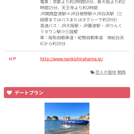
電車：京都より約2時間50分、新大阪より約2
時間15分、天王寺より約2時間
JR関西空港駅⇒JR日根野駅⇒JR白浜駅（三
段壁まではバスまたはタクシーで約20分）
高速バス：JR大阪駅・JR難波駅・JRりんく
うタウン駅⇒三段壁
車：阪和自動車道・紀勢自動車道 南紀白浜
ICから約20分
ＨＰ
http://www.nankishirahama.jp/
恋人の聖地
関西
デートプラン