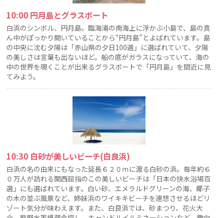
10:00 円月島とグラスボート
白浜のシンボル、円月島。臨海浦の南海上に浮かぶ小島で、島の真
ん中がぽっかり開いていることから“円月島”とよばれています。島
の中央に沈む夕陽は「赤山県の夕日100選」に選ばれていて、夕陽
の美しさは言葉も出ないほど。船の底がガラスになっていて、海の
中の世界を覗くことが出来るグラスボートで「円月島」を間近に見
てみよう。
10:30 白砂が美しいビーチ(白良浜)
白浜の名の由来にもなった延長６２０ｍに渡る白砂の浜。毎年約６
０万人が訪れる関西屈指のこの美しいビーチは「日本の快水浴場百
選」にも選ばれています。白い砂、エメラルドグリーンの海、椰子
の木の並ぶ風景など、姉妹浜のワイキキビーチを連想させるほどリ
ゾート気分が味わえます。また、白良浜では、砂まつり、花火大
会、熊野水軍埋蔵金探し、キャンドルイルミネーションなど、趣向