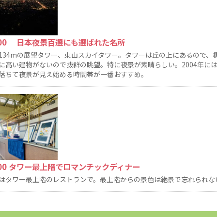
:00 日本夜景百選にも選ばれた名所
134mの展望タワー、東山スカイタワー。タワーは丘の上にあるので、標
に高い建物がないので抜群の眺望。特に夜景が素晴らしい。2004年に
落ちて夜景が見え始める時間帯が一番おすすめ。
:00 タワー最上階でロマンチックディナー
はタワー最上階のレストランで。最上階からの景色は絶景で忘れられな