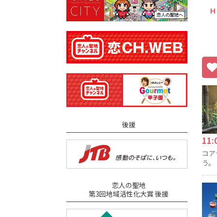
Ｈ
後援
11
コア
う。
恋人の聖地
第3回地域活性化大賞 後援