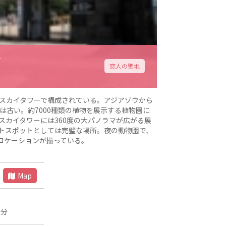
ー
恋人の聖地
山スカイタワーで構成されている。アジアゾウから
史は古い。約7000種類の植物を展示する植物園に
カイタワーには360度の大パノラマが広がる展
トスポットとしては完璧な場所。夜の動物園で、
ロケーションが揃っている。
Map
3分