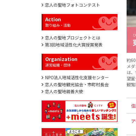
恋人の聖地フォトコンテスト
Action
恋人の聖地プロジェクトとは
第3回地域活性化大賞授賞発表
Organization
約6
メダ
は、
NPO法人地域活性化支援センター
望室
恋人の聖地観光協会・市町村長会
観覧
恋人の聖地親善大使
住
ア