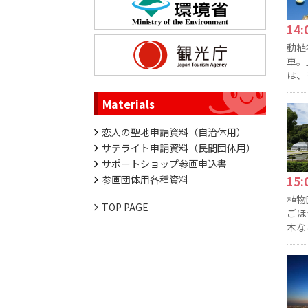
14
動植
車。
は、
Materials
恋人の聖地申請資料（自治体用）
サテライト申請資料（民間団体用）
サポートショップ参画申込書
参画団体用各種資料
15
植物
TOP PAGE
ごほ
木な