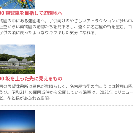
:00 観覧車を目指して遊園地へ
物園の中にある遊園地へ。子供向けのやさしいアトラクションが多い中
上空からは動物園の動物たちを見下ろし、遠くに名古屋の街を望む。ゴ
子供の頃に戻ったようなウキウキした気分になれる。
:00 坂を上った先に見えるもの
園の展望休憩所は景色が素晴らしく、名古屋市街の向こうには鈴鹿山系
うび。昭和21年の開園当時から公開している温室は、2021年にリニ
ど、花と緑があふれる空間。