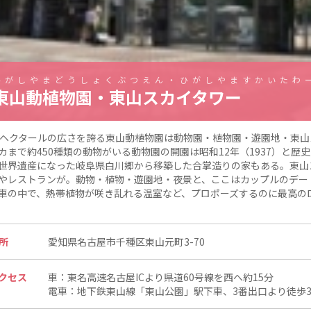
ひがしやまどうしょくぶつえん・ひがしやますかいたわ
東山動植物園・東山スカイタワー
0ヘクタールの広さを誇る東山動植物園は動物園・植物園・遊園地・東
カまで約450種類の動物がいる動物園の開園は昭和12年（1937）と歴
世界遺産になった岐阜県白川郷から移築した合掌造りの家もある。東山ス
やレストランが。動物・植物・遊園地・夜景と、ここはカップルのデー
車の中で、熱帯植物が咲き乱れる温室など、プロポーズするのに最高の
所
愛知県名古屋市千種区東山元町3-70
クセス
車：東名高速名古屋ICより県道60号線を西へ約15分
電車：地下鉄東山線「東山公園」駅下車、3番出口より徒歩