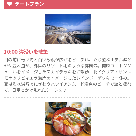
デートプラン
10:00 海沿いを散策
目の前に青い海と白い砂浜が広がるビーチは、立ち並ぶホテル群と
ヤシ並木道が、外国のリゾート地のような雰囲気。南欧コートダジ
ュールをイメージしたスカイデッキをお散歩、北イタリア・サンレ
モ市のリビィエラ海岸をイメージしたレインボーデッキで一休み。
夏は海水浴客でにぎわうハワイアンムード満点のビーチで波と戯れ
て、日常とかけ離れたシーンを♪