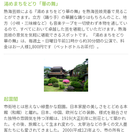
湯めまちをどり「華の舞」
熱海芸妓による『湯めまちをどり華の舞』を熱海芸妓見番で見るこ
とができます。立方（踊り手）の華麗な踊りはもちろんのこと、地
方（小唄・三味線など）も音楽テープを一切使わず本物を通してい
るので、すべてにおいて卓越した芸を堪能していただけます。熱海
芸妓の意気を気軽に堪能できるスポットです。 『湯めまちをどり
華の舞』は、毎週土・日曜日午前11時から約30分間の公演で、料
金はお一人様1,800円です（ペットボトルお茶付）。
起雲閣
市街地とは思えない緑豊かな庭園。日本家屋の美しさをとどめる本
館（和館）と離れ。日本、中国、欧州などの装飾、様式を融合させ
た独特の雰囲気を持つ洋館は、1919(大正8)年に別荘として築かれ
た。その後、旅館として生まれ変わり、太宰治などの多くの文人墨
客たちにも愛されてきました。 2000(平成12)年より、市の所有と