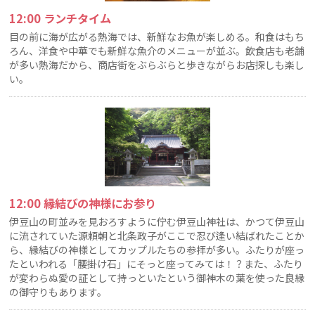
12:00 ランチタイム
目の前に海が広がる熱海では、新鮮なお魚が楽しめる。和食はもち
ろん、洋食や中華でも新鮮な魚介のメニューが並ぶ。飲食店も老舗
が多い熱海だから、商店街をぶらぶらと歩きながらお店探しも楽し
い。
12:00 縁結びの神様にお参り
伊豆山の町並みを見おろすように佇む伊豆山神社は、かつて伊豆山
に流されていた源頼朝と北条政子がここで忍び逢い結ばれたことか
ら、縁結びの神様としてカップルたちの参拝が多い。ふたりが座っ
たといわれる「腰掛け石」にそっと座ってみては！？また、ふたり
が変わらぬ愛の証として持っといたという御神木の葉を使った良縁
の御守りもあります。