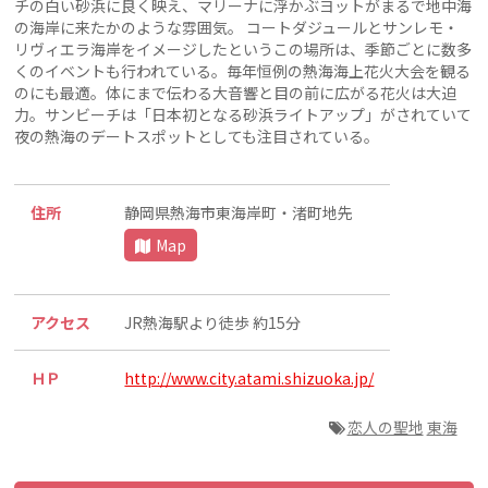
チの白い砂浜に良く映え、マリーナに浮かぶヨットがまるで地中海
の海岸に来たかのような雰囲気。 コートダジュールとサンレモ・
リヴィエラ海岸をイメージしたというこの場所は、季節ごとに数多
くのイベントも行われている。毎年恒例の熱海海上花火大会を観る
のにも最適。体にまで伝わる大音響と目の前に広がる花火は大迫
力。サンビーチは「日本初となる砂浜ライトアップ」がされていて
夜の熱海のデートスポットとしても注目されている。
住所
静岡県熱海市東海岸町・渚町地先
Map
アクセス
JR熱海駅より徒歩 約15分
ＨＰ
http://www.city.atami.shizuoka.jp/
恋人の聖地
東海