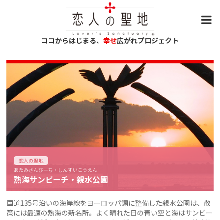
ココからはじまる、
幸せ
広がれプロジェクト
恋人の聖地
あたみさんびーち・しんすいこうえん
熱海サンビーチ・親水公園
国道135号沿いの海岸線をヨーロッパ調に整備した親水公園は、散
策には最適の熱海の新名所。よく晴れた日の青い空と海はサンビー