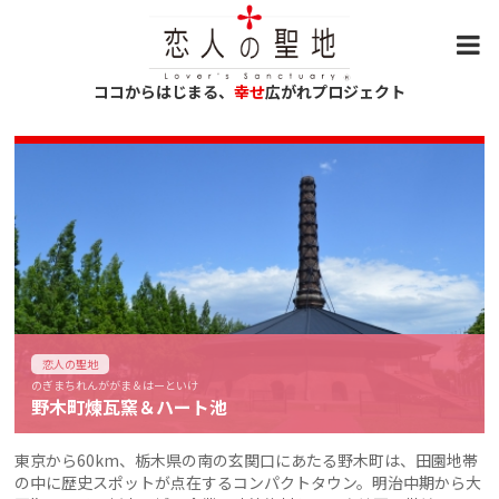
ココからはじまる、
幸せ
広がれプロジェクト
恋人の聖地
のぎまちれんががま＆はーといけ
野木町煉瓦窯＆ハート池
東京から60km、栃木県の南の玄関口にあたる野木町は、田園地帯
の中に歴史スポットが点在するコンパクトタウン。明治中期から大