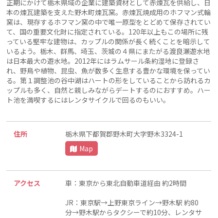
正期にかけて栃木県域の企業に建築資材として赤煉瓦を供給し、日
本の煉瓦建築を支えた野木町煉瓦窯。赤煉瓦焼成用のホフマン式輪
窯は、現存するホフマン窯の中で唯一原型をとどめて保存されてい
て、国の重要文化財に指定されている。120年以上もこの場所に残
っている堅牢な建物は、カップルの関係が長く続くことを暗示して
いるよう。栃木、群馬、埼玉、茨城の４県にまたがる渡良瀬遊水地
は日本最大の遊水地。2012年にはラムサール条約湿地に登録さ
れ、野鳥や植物、昆虫、魚が数多く生息する豊かな環境を保ってい
る。第１調整池の谷中湖はハートの形をしていることから訪れるカ
ップルも多く、自然と親しみながらデートするのにおすすめ。ハー
ト池を満喫するにはレンタサイクルで回るのもいい。
住所
栃木県下都賀郡野木町大字野木3324-1
Map
アクセス
車：東京から東北自動車道経由 約2時間
JR：東京駅→上野東京ライン→野木駅 約80
分→野木駅からタクシーで約10分、レンタサ