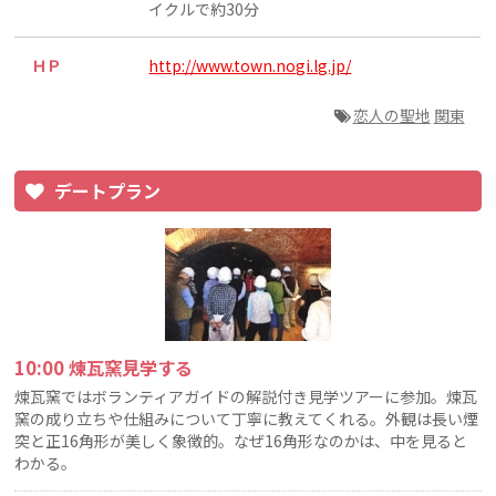
イクルで約30分
ＨＰ
http://www.town.nogi.lg.jp/
恋人の聖地
関東
デートプラン
10:00 煉瓦窯見学する
煉瓦窯ではボランティアガイドの解説付き見学ツアーに参加。煉瓦
窯の成り立ちや仕組みについて丁寧に教えてくれる。外観は長い煙
突と正16角形が美しく象徴的。なぜ16角形なのかは、中を見ると
わかる。