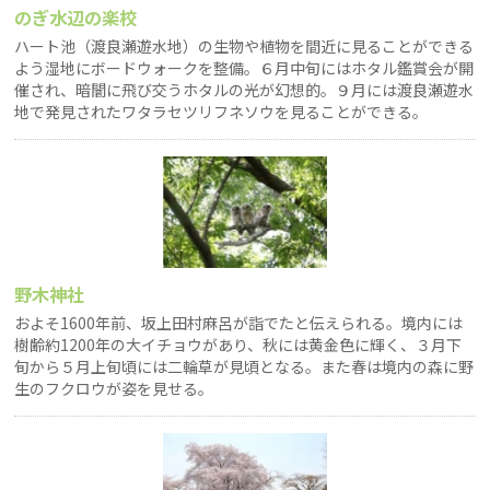
のぎ水辺の楽校
ハート池（渡良瀬遊水地）の生物や植物を間近に見ることができる
よう湿地にボードウォークを整備。６月中旬にはホタル鑑賞会が開
催され、暗闇に飛び交うホタルの光が幻想的。９月には渡良瀬遊水
地で発見されたワタラセツリフネソウを見ることができる。
野木神社
およそ1600年前、坂上田村麻呂が詣でたと伝えられる。境内には
樹齢約1200年の大イチョウがあり、秋には黄金色に輝く、３月下
旬から５月上旬頃には二輪草が見頃となる。また春は境内の森に野
生のフクロウが姿を見せる。