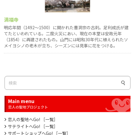
満福寺
明応年間（1492〜1500）に開かれた曹洞宗の古刹。足利成氏が建
てたといわれている。二度火災にあい、現在の本堂は安政元年
（1854）に再建されたもの。山門には昭和30年代に植えられたソ
メイヨシノの老木が立ち、シーズンには見事に花をつける。
Main menu
恋人の聖地へGo! ［一覧］
サテライトへGo! ［一覧］
サポートショップへGo! ［一覧］