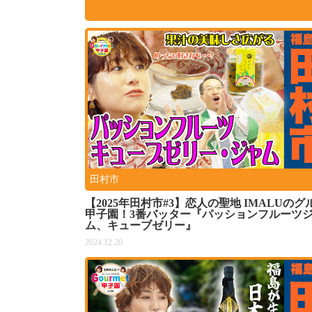
田村市
【2025年田村市#3】恋人の聖地 IMALUのグ
甲子園！3番バッター『パッションフルーツ
ム、キューブゼリー』
2024.12.20