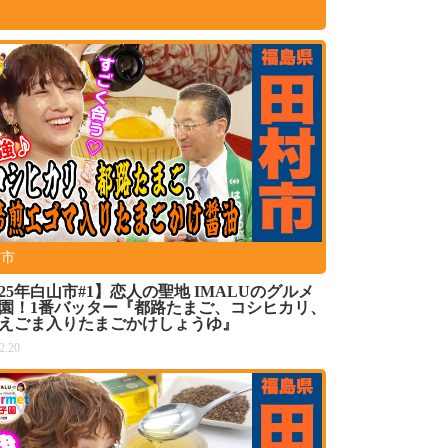
村市
025年白山市#1】恋人の聖地 IMALUのグルメ
園！1番バッター『都路たまご、コシヒカリ、
えごま入りたまごかけしょうゆ』
2.20