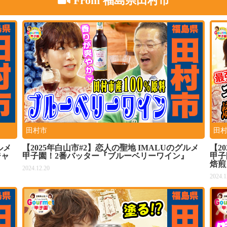
From 福島県田村市
田村市
田
ルメ
【2025年白山市#2】恋人の聖地 IMALUのグルメ
【2
ジャ
甲子園！2番バッター『ブルーベリーワイン』
甲子
焙煎
2024.12.20
2024.1