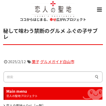
ココからはじまる、
幸せ
広がれプロジェクト
秘して味わう禁断のグルメ ふぐの子サブ
レ
2025/2/12
菓子
グルメガイド白山市
Main menu
恋人の聖地へGo! ［一覧］