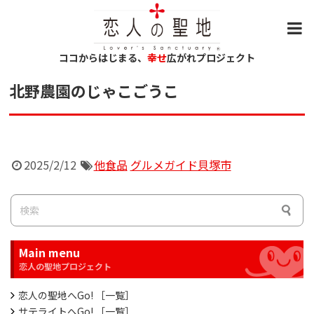
ココからはじまる、
幸せ
広がれプロジェクト
北野農園のじゃこごうこ
2025/2/12
他食品
グルメガイド貝塚市
Main menu
恋人の聖地へGo! ［一覧］
サテライトへGo! ［一覧］